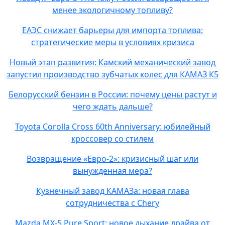
менее экологичному топливу?
ЕАЭС снижает барьеры для импорта топлива:
стратегические меры в условиях кризиса
Новый этап развития: Камский механический завод
запустил производство зубчатых колес для КАМАЗ К5
Белорусский бензин в России: почему цены растут и
чего ждать дальше?
Toyota Corolla Cross 60th Anniversary: юбилейный
кроссовер со стилем
Возвращение «Евро-2»: кризисный шаг или
вынужденная мера?
Кузнечный завод КАМАЗа: новая глава
сотрудничества с Chery
Mazda MX-5 Pure Sport: новое дыхание драйва от